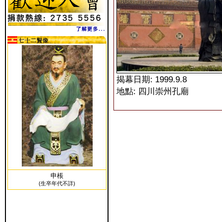
揭幕日期: 1999.9.8
地點: 四川崇州孔廟
申棖
(生卒年代不詳)