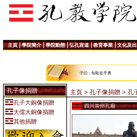
主頁
學院簡介
學院動態
弘孔宣道
教育事業
文化及出
子曰：知恥近乎勇
孔子像捐贈
主頁 >
孔子像捐贈 >
孔
孔子大銅像捐贈
四川崇州孔廟
大儒大銅像捐贈
其他捐贈