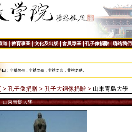
宣道
教育事業
文化及出版
會員專區
孔子像捐贈
聯絡我們
子曰：非禮勿視，非禮勿聽，非禮勿言，非禮勿動。
 >
孔子像捐贈 >
孔子大銅像捐贈 >
山東青島大學
山東青島大學