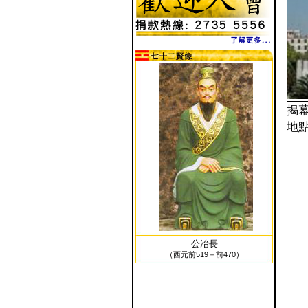
揭幕日
地點
公冶長
（西元前519－前470）