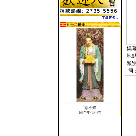
揭幕日
地點
類別
簡 
宓不齊
(生卒年代不詳)