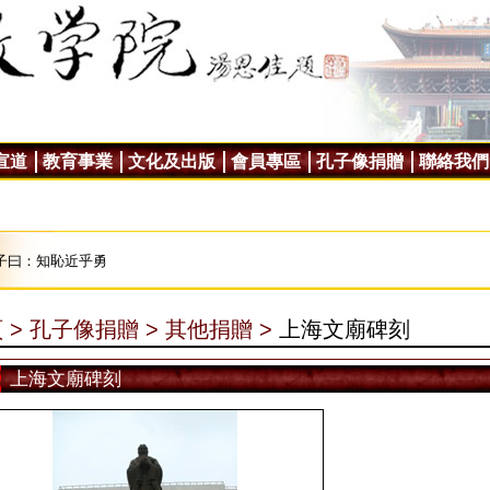
宣道
教育事業
文化及出版
會員專區
孔子像捐贈
聯絡我們
子曰：知恥近乎勇
 >
孔子像捐贈 >
其他捐贈 >
上海文廟碑刻
上海文廟碑刻