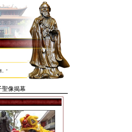
者。”
子聖像揭幕