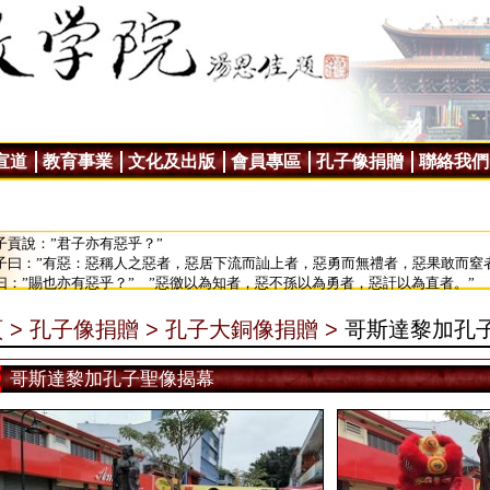
宣道
教育事業
文化及出版
會員專區
孔子像捐贈
聯絡我們
子貢說：”君子亦有惡乎？”
子曰：”有惡：惡稱人之惡者，惡居下流而訕上者，惡勇而無禮者，惡果敢而窒
曰：”賜也亦有惡乎？” ”惡徼以為知者，惡不孫以為勇者，惡訐以為直者。”
 >
孔子像捐贈 >
孔子大銅像捐贈 >
哥斯達黎加孔
哥斯達黎加孔子聖像揭幕