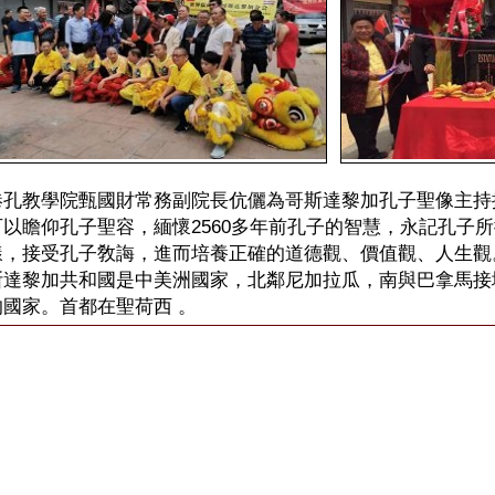
港孔教學院甄國財常務副院長伉儷為哥斯達黎加孔子聖像主持
可以瞻仰孔子聖容，緬懷2560多年前孔子的智慧，永記孔子
樣，接受孔子敎誨，進而培養正確的道德觀、價值觀、人生觀
斯達黎加共和國是中美洲國家，北鄰尼加拉瓜，南與巴拿馬接
的國家。首都在聖荷西 。