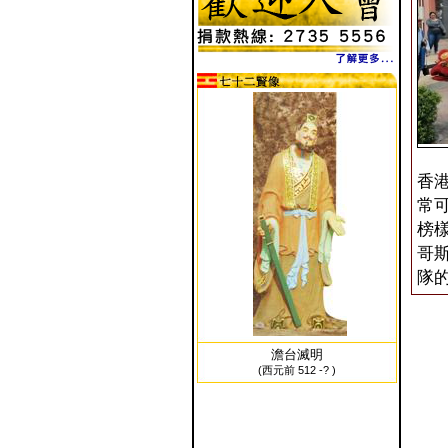
香
常
榜
哥
隊
澹台滅明
(西元前 512 -? )