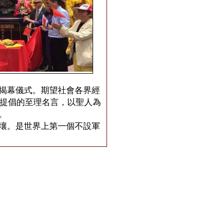
揭幕儀式。期望社會各界經
所提倡的至理名言，以聖人為
。
壤。是世界上第一個不設軍