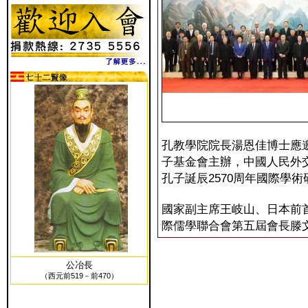
孔教學院院長湯恩佳博士應
子基金會主辦，中國人民外
孔子誕辰2570周年國際學
國家副主席王岐山、日本前
際儒學聯合會第五屆會長滕
公冶長
（西元前519－前470）