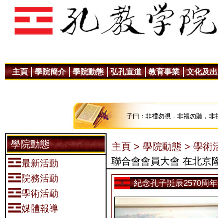
主頁
學院簡介
學院動態
弘孔宣道
教育事業
文化及出
子曰：非禮勿視，非禮勿聽，非
學院動態
主頁 >
學院動態 >
學術活
聯合會會員大會 在北京
最新活動
院務活動
紀念孔子誕辰2570周
學術活動
媒體報導