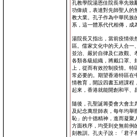
孔教學院湯恩佳院長率先致
功偉績，表達對先師聖人的
教大業。孔子作為中華民族
系，這一體系代代相傳，成
湯院長又指出，當前疫情依
區。儒家文化中的天人合一
並治、嚴於自律及仁政觀、
各類各級組織，將戴口罩、
上，從而有效控制疫情。特
常必要的。期望香港特區在
情教育，開設四書五經課程
起來，香港就能開創和平、
隨後，孔聖誕籌委會大會主
及紀念萬世師表，每年均舉
恥」的十德精神，進而凝聚
方面秩序，均受到史無前例
刻教訓。孔夫子說：「君子