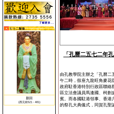
「孔曆二五七二年孔
由孔教學院主辦之「孔曆二
午二時，假座九龍旺角麥花
政府駐香港特別行政區聯絡
區立法會議員馬逢國、柯創
顏回
賓。而各國駐港領事、香港
(西元前521 - 481)
的祭孔大典儀式，同賀孔聖