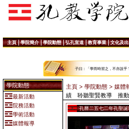
主頁
學院簡介
學院動態
弘孔宣道
教育事業
文化及出
子曰：「學而時習之，不亦說乎
學院動態
主頁 >
學院動態 >
媒體報
績 聆聽聖賢教導 推
最新活動
院務活動
孔曆二五七二年孔聖誕
學術活動
媒體報導