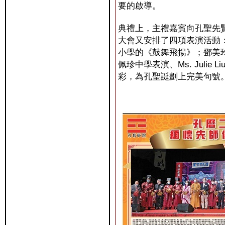
要的啟導。
典禮上，主禮嘉賓向孔聖先
大會又安排了四項表演活動
小學的《鼓舞飛揚》；鄧美
佩珍中學表演、Ms. Julie
彩，為孔聖誕劃上完美句號