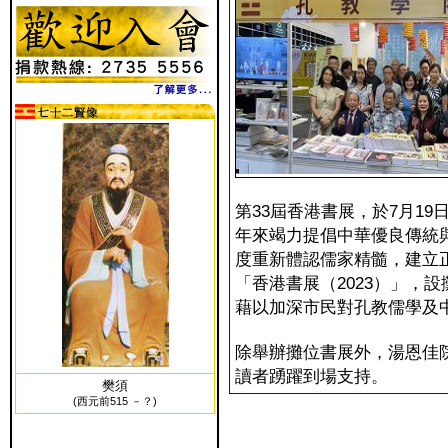
第33屆香港書展，於7月19
年來竭力提倡中華優良傳統
度重新體認儒家精髓，建立
「香港書展（2023）」，
藉以加深市民對孔教儒學及
除舉辦攤位書展外，湯恩佳院
讀者踴躍到場支持。
樊須
(西元前515 －？)