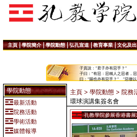
主頁
學院簡介
學院動態
弘孔宣道
教育事業
文化及出
子貢說：”君子亦有惡乎？”
子曰：”有惡：惡稱人之惡者，
曰：”賜也亦有惡乎？” ”惡徼
學院動態
主頁 >
學院動態 >
院務活
環球演講集簽名會
最新活動
院務活動
孔教學院參展香港書展2
學術活動
媒體報導