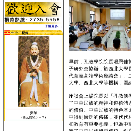
早前，孔教學院院長湯恩佳
子研究會協辦，於西北大學
代意義高端學術座談會」。
大學、西北大學等機構，圍
座談會上湯院長以「孔教儒
了中華民族的精神和道德體
的價值。中華民族的特色基
樊須
中得到廣泛的傳播，並代代
(西元前515 －？)
和教育有重要意義，也為中