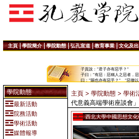
主頁
學院簡介
學院動態
弘孔宣道
教育事業
文化及出
子貢說：”君子亦有惡乎？”
子曰：”有惡：惡稱人之惡者，
曰：”賜也亦有惡乎？” ”惡徼
學院動態
主頁 >
學院動態 >
學術活
代意義高端學術座談會
最新活動
院務活動
西北大學中國思想文化
學術活動
媒體報導