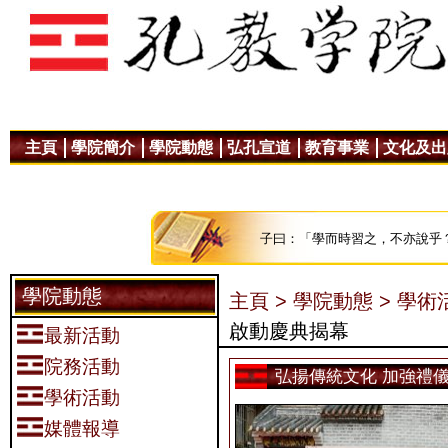
主頁
學院簡介
學院動態
弘孔宣道
教育事業
文化及出
子曰：「學而時習之，不亦說乎
學院動態
主頁 >
學院動態 >
學術活
啟動慶典揭幕
最新活動
院務活動
弘揚傳統文化 加強禮
學術活動
媒體報導