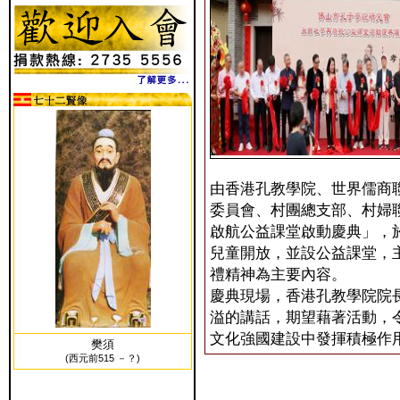
由香港孔教學院、世界儒商
委員會、村團總支部、村婦
啟航公益課堂啟動慶典」，
兒童開放，並設公益課堂，
禮精神為主要內容。
慶典現場，香港孔教學院院
溢的講話，期望藉著活動，
文化強國建設中發揮積極作
樊須
(西元前515 －？)