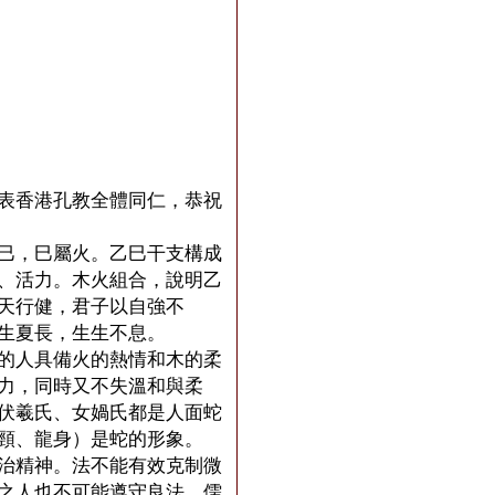
表香港孔教全體同仁，恭祝
巳，巳屬火。乙巳干支構成
、活力。木火組合，說明乙
天行健，君子以自強不
生夏長，生生不息。
的人具備火的熱情和木的柔
力，同時又不失溫和與柔
伏羲氏、女媧氏都是人面蛇
頸、龍身）是蛇的形象。
治精神。法不能有效克制微
之人也不可能遵守良法。儒