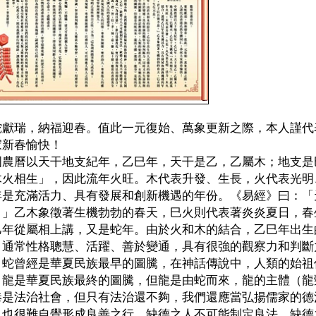
蛇獻瑞，納福迎春。值此一元復始、萬象更新之際，本人謹代
家新春愉快！
國農曆以天干地支紀年，乙巳年，天干是乙，乙屬木；地支是
木火相生」，因此流年火旺。木代表升發、生長，火代表光明
年是充滿活力、具有發展和創新機遇的年份。《易經》曰：「
。」乙木象徵著生機勃勃的春天，巳火則代表著炎炎夏日，春
巳年從屬相上講，又是蛇年。由於火和木的結合，乙巳年出生
，通常性格聰慧、活躍、善於變通，具有很強的觀察力和判斷
。蛇曾經是華夏民族最早的圖騰，在神話傳說中，人類的始祖
。龍是華夏民族最終的圖騰，但龍是由蛇而來，龍的主體（龍
港是法治社會，但只有法治還不夠，我們還應當弘揚儒家的德
，也很難自覺形成良善之行，缺德之人不可能制定良法，缺德