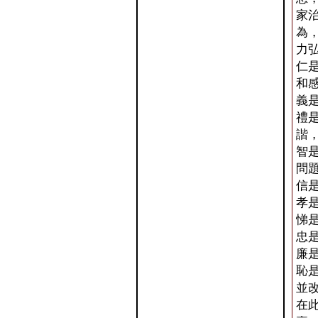
家
為
力
仁
和
義
禮
諧
智
問
信
孝
悌
忠
廉
恥
並
在