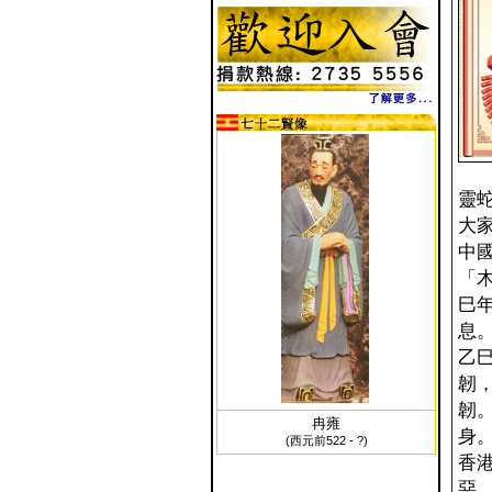
靈
大
中
「
巳
息
乙
韌
韌
冉雍
身
(西元前522 - ?)
香
惡