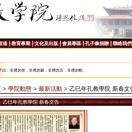
宣道
教育事業
文化及出版
會員專區
孔子像捐贈
聯絡我們
子曰：非禮勿視，非禮勿聽，非禮勿言，非禮勿動。
 >
學院動態 >
最新活動 >
乙巳年孔教學院 新春文
乙巳年孔教學院 新春文告