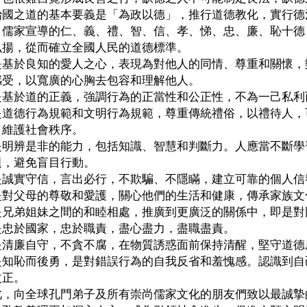
治國之道的基本要義是「為政以德」，推行道德教化，實行德
，儒家宣導的仁、義、禮、智、信、孝、悌、忠、廉、恥十德
弘揚，從而確立全國人民的道德標準。
是基於良知的愛人之心，表現為對他人的同情、尊重和關懷，
感受，以寬廣的心胸去包容和理解他人。
是基於道的正義，強調行為的正當性和公正性，不為一己私利
是道德行為規範和文明行為規範，尊重傳統禮俗，以禮待人，
，維護社會秩序。
是明辨是非的能力，包括知識、智慧和判斷力。人應當不斷學
題，避免盲目行動。
是誠實守信，言出必行，不欺騙、不隱瞞，建立可靠的個人信
是對父母的尊敬和愛護，關心他們的生活和健康，傳承家族文
是兄弟姐妹之間的和睦相處，推廣到更廣泛的關係中，即是對
是忠於國家，忠於職責，盡心盡力，盡職盡責。
是清廉自守，不貪不腐，在物質誘惑面前保持清醒，堅守道德
是知恥而後勇，是對錯誤行為的自我反省和羞愧感。認識到自
改正。
此，向全球孔門弟子及所有崇尚儒家文化的朋友們致以最誠摯