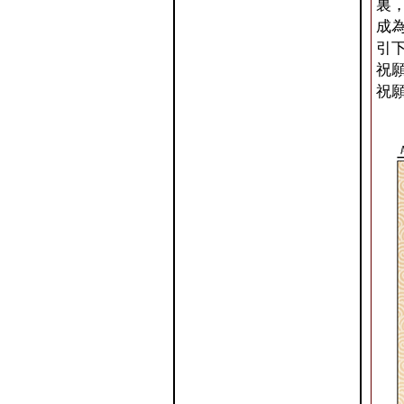
裏
成
引
祝
祝