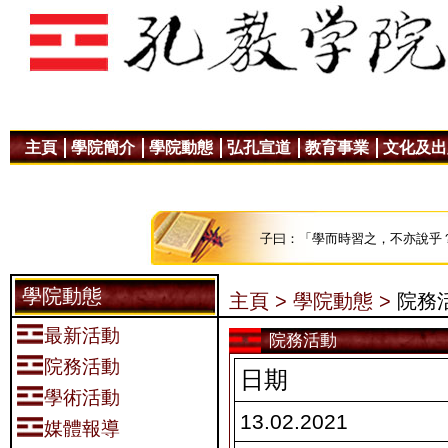
主頁
學院簡介
學院動態
弘孔宣道
教育事業
文化及出
子曰：「學而時習之，不亦說乎
學院動態
主頁 >
學院動態 >
院務
最新活動
院務活動
院務活動
日期
學術活動
13.02.2021
媒體報導