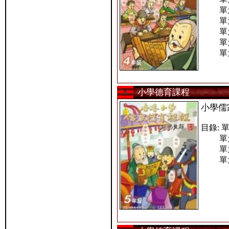
單元三
單元四
單元五
單元六
單元七
小學德育課程
小學儒
目錄: 
單元二
單元三
單元四