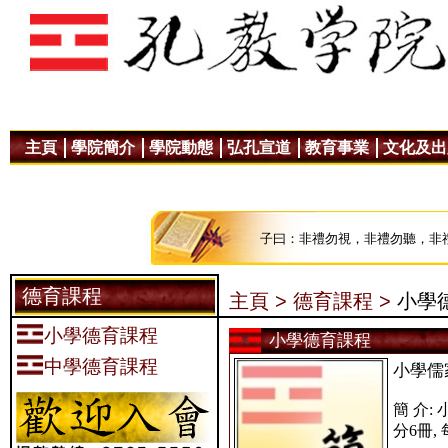
主頁
學院簡介
學院動態
弘孔宣道
教育事業
文化及出
子曰：非禮勿視，非禮勿聽，非
德育課程
主頁 >
德育課程 >
小學
小學德育課程
小學德育課程
中學德育課程
小學儒
簡 介
分6冊