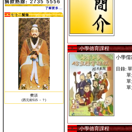
小學德育課程
小學儒
目錄: 單
單元二
單元三
單元四
樊須
(西元前515 －？)
小學德育課程