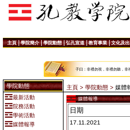
主頁
學院簡介
學院動態
弘孔宣道
教育事業
文化及出
子曰：非禮勿視，非禮勿聽，非
學院動態
主頁 >
學院動態 >
媒體
最新活動
媒體報導
院務活動
日期
學術活動
17.11.2021
媒體報導