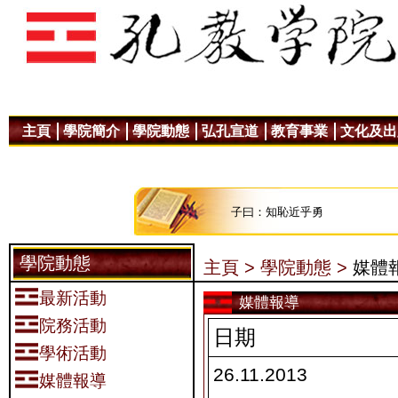
主頁
學院簡介
學院動態
弘孔宣道
教育事業
文化及出
子曰：知恥近乎勇
學院動態
主頁 >
學院動態 >
媒體
最新活動
媒體報導
院務活動
日期
學術活動
26.11.2013
媒體報導