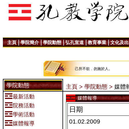
主頁
學院簡介
學院動態
弘孔宣道
教育事業
文化及出
己所不欲﹐勿施於人。
學院動態
主頁 >
學院動態 >
媒體
最新活動
媒體報導
院務活動
日期
學術活動
01.02.2009
媒體報導