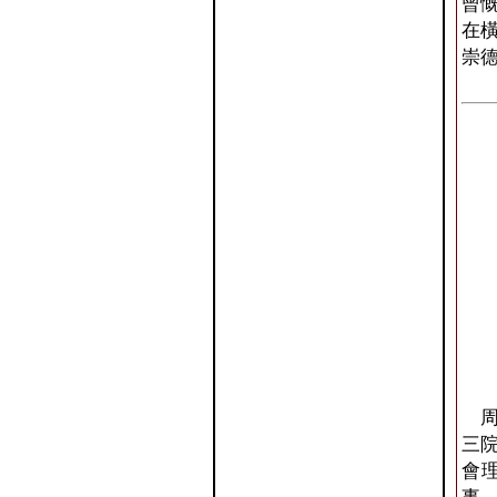
曾
在
崇
周
三
會