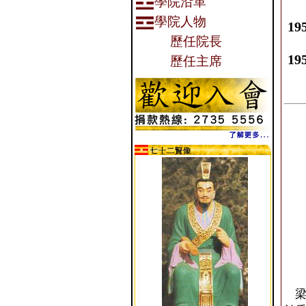
學院沿革
學院人物
195
歷任院長
195
歷任主席
梁