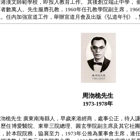
香港漢文師範學校，即投入教育工作。 其後創立端正中學， 
者數萬人。先生服膺孔教，1960年任孔教學院副主席，1966
止。任內加強宣道工作，舉辦宣道月會及出版《弘道年刊》，
周沕桅先生
1973-1978年
沕桅先生 廣東南海縣人，早歲來港經商，處事公正，待人謙
，歷任博愛醫院、東華三院總理、圓玄學院副主席及其它社團
，於本院院務，協襄至力，1973年公推為董事會主席，連任