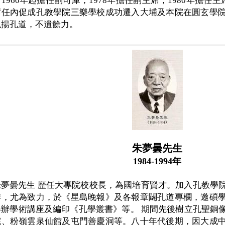
1960年起擔任副司庫，1978年擔任副主席，1980年擔任主
席任內促成孔教學院三樂學校成功遷入大埔及本院在圓玄學
弘揚孔道，不遺餘力。
朱夢曇先生
1984-1994年
夢曇先生 歷任大專院校校長，為國培育賢才。加入孔教學
作，尤為致力，於《星島晚報》及各報章闢孔道專欄，邀碩
舉辦學術講座及編印《孔學叢書》等。 期間先後樹立孔聖銅
院、粉嶺雲泉仙館及屯門善慶洞等。八十年代後期，因大成