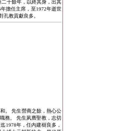
垂二十餘年，以終其身，出其
年擔任主席，至1972年逝世
對孔教貢獻良多。
和。 先生營商之餘，熱心公
職務。 先生夙膺聖教，志切
迄1978年，任內建樹良多，