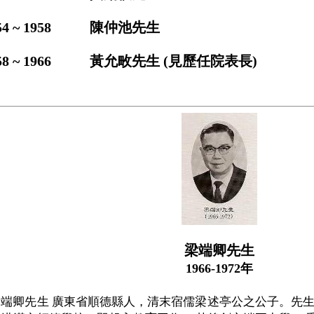
4 ~ 1958
陳仲池先生
8 ~ 1966
黃允畋先生 (見歷任院表長)
梁端卿先生
1966-1972年
端卿先生 廣東省順德縣人，清末宿儒梁述亭公之公子。先生