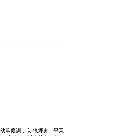
幼承庭訓， 涉獵經史，畢業