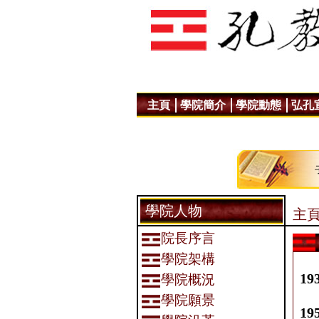
主頁
學院簡介
學院動態
弘孔
學院人物
主頁
院長序言
學院架構
19
學院概況
學院願景
195