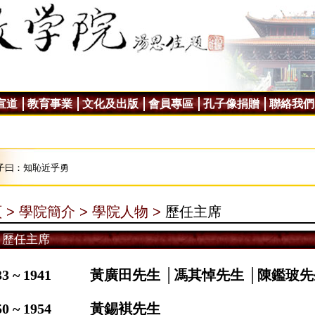
宣道
教育事業
文化及出版
會員專區
孔子像捐贈
聯絡我們
子曰：知恥近乎勇
 >
學院簡介 >
學院人物 >
歷任主席
歷任主席
33 ~ 1941
黃廣田先生 │馮其悼先生 │陳鑑玻先
0 ~ 1954
黃錫褀先生