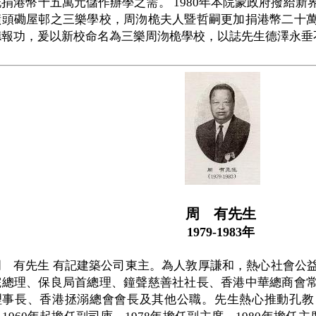
慨捐港幣十五萬元儲作辦學之需。 1980年本院蒙政府撥給
橫頭磡屋邨之三樂學校，周沕桅夫人暨哲嗣更加捐港幣二十
德報功，爰以新校命名為三樂周沕桅學校，以誌先生德澤永垂
周 有先生
1979-1983年
 有先生 有記建築公司東主。為人敦厚謙和，熱心社會公
院總理、保良局首總理、鐘聲慈善社社長、香港中華總商會
理事長、香港拯溺總會會長及其他公職。先生熱心推動孔教，