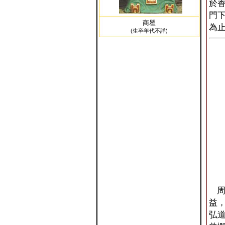
於
門下
商瞿
為
(生卒年代不詳)
周
益
弘道