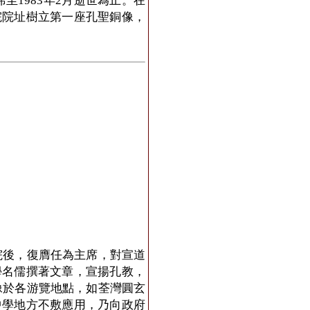
席至1983年2月逝世為止。在
院院址樹立第一座孔聖銅像，
院後，復膺任為主席，對宣道
學名儒撰著文章，宣揚孔教，
像於各游覽地點，如荃灣圓玄
中學地方不敷應用，乃向政府