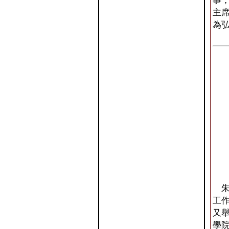
事，
主
為
朱
工
又
學