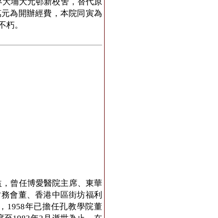
新界大埔大元邨新校舍，替代原
萬元為開辦經費，本院同寅為
不朽。
益，曾任博愛醫院主席、東華
常務會董、香港中區街坊福利
1958年已擔任孔教學院董