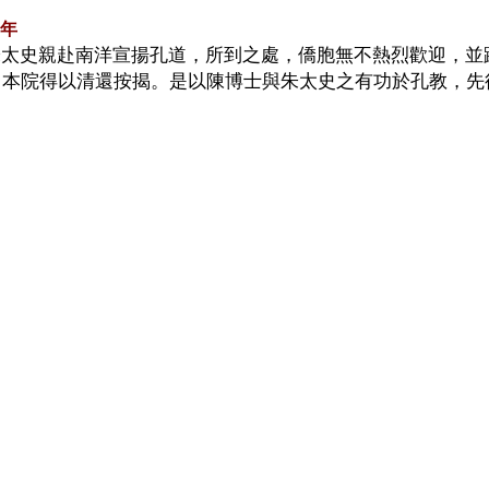
6年
太史親赴南洋宣揚孔道，所到之處，僑胞無不熱烈歡迎，並
，本院得以清還按揭。是以陳博士與朱太史之有功於孔教，先