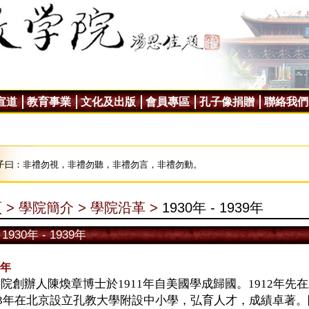
宣道
教育事業
文化及出版
會員專區
孔子像捐贈
聯絡我們
子曰：非禮勿視，非禮勿聽，非禮勿言，非禮勿動。
 >
學院簡介 >
學院沿革 >
1930年 - 1939年
1930年 - 1939年
0年
創辦人陳煥章博士於1911年自美國學成歸國。1912年先
923年在北京設立孔教大學附設中小學，弘育人才，成績卓著