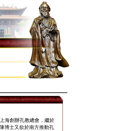
在上海創辦孔教總會，繼於
。陳博士又欲於南方推動孔