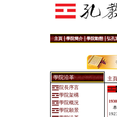
主頁
學院簡介
學院動態
弘孔
學院沿革
主頁
院長序言
學院架構
193
學院概況
本院
學院願景
1