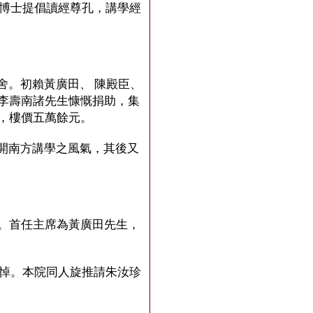
陳博士提倡讀經尊孔，講學經
。初賴黃廣田、 陳殿臣、
李壽南諸先生慷慨捐助，集
，樓價五萬餘元。
開南方講學之風氣，其後又
。首任主席為黃廣田先生，
哀悼。本院同人旋推請朱汝珍