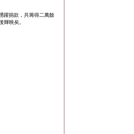
踴躍捐款，共籌得二萬餘
後輝映矣。