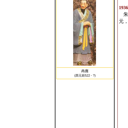
193
朱
元
冉雍
(西元前522 - ?)