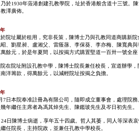
，乃於1930年蒞港創建孔教學院，址於香港般含道十三號。
，教澤廣佈。
1年
於院址屬於租用，究非長策，陳博士乃與孔教同道商購新院舍
孔昭、劉星昶、盧湘父、雷蔭蓀、李保葵、李亦梅、陳寬典與
二萬餘元，於是年夏間，以按揭方式購置堅道一百卅一號全座
院在院址附設孔教中學，陳博士院長兼任校長，宣道辦學，
赴南洋籌款，得萬餘元，以減輕院址按揭之負擔。
3年
月7日本院奉准註冊為有限公司，隨即成立董事會，處理院務
後幾年繼任主席者為馮其焯先生、陳鑑玻先生及岑日初先生。
0月24日陳博士病逝，享年五十四歲。哲人其萎，同人等深表
史繼任院長，主持院政，並兼任孔教中學校長。